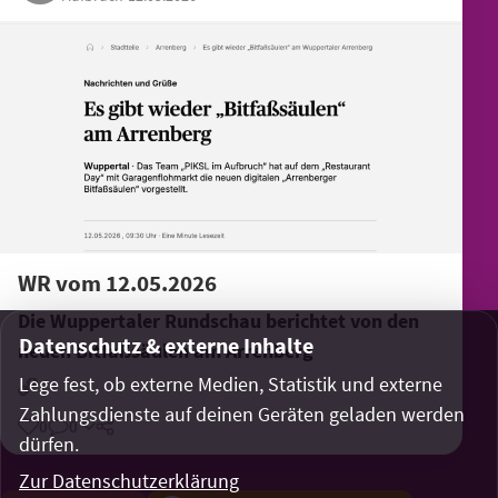
WR vom 12.05.2026
Die Wuppertaler Rundschau berichtet von den
Datenschutz & externe Inhalte
neuen Bitfaßsäulen am Arrenberg
Lege fest, ob externe Medien, Statistik und externe
Zahlungsdienste auf deinen Geräten geladen werden
0
0
Teilen
dürfen.
Zur Datenschutzerklärung