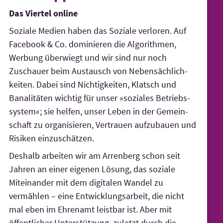
Das Viertel online
Soziale Medien haben das Soziale verloren. Auf
Face­book & Co. dominieren die Algo­rithmen,
Werbung überwiegt und wir sind nur noch
Zuschauer beim Austausch von Neben­säch­lich­
keiten. Dabei sind Nichtig­keiten, Klatsch und
Banali­täten wichtig für unser »soziales Betriebs­
syste­m«; sie helfen, unser Leben in der Gemein­
schaft zu organi­sieren, Vertrauen aufzubauen und
Risiken einzu­schätzen.
Deshalb arbeiten wir am Arrenberg schon seit
Jahren an einer eigenen Lösung, das soziale
Miteinander mit dem digitalen Wandel zu
vermählen – eine Entwicklungs­arbeit, die nicht
mal eben im Ehrenamt leistbar ist. Aber mit
öffent­licher Unter­stützung, zuletzt durch die