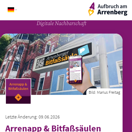
Skip
ArrenbergApp
to
content
Digitale Nachbarschaft
Bild:
Marius Freitag
Letzte Änderung: 09.06.2026
Arrenapp & Bitfaß­säulen