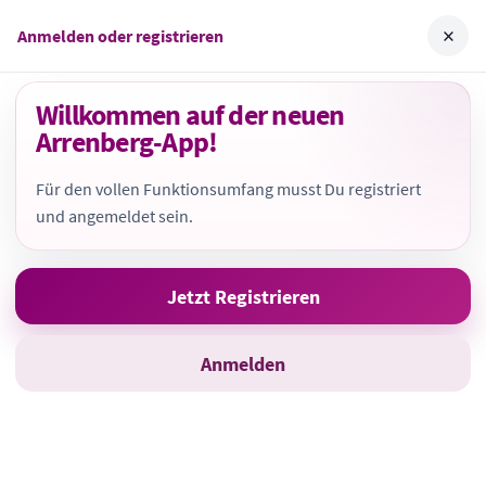
Skip
ArrenbergApp
×
Anmelden oder registrieren
to
content
Digitale Nachbarschaft
Willkommen auf der neuen
Arrenberg-App!
Für den vollen Funktionsumfang musst Du registriert
und angemeldet sein.
Jetzt Registrieren
Bild:
Marius Freitag
Anmelden
Letzte Änderung: 09.06.2026
Arrenapp & Bitfaß­säulen