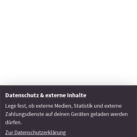
WR vom 12.05.2026
Die Wuppertaler Rundschau berichtet von den
Datenschutz & externe Inhalte
neuen Bitfaßsäulen am Arrenberg
Lege fest, ob externe Medien, Statistik und externe
Zahlungsdienste auf deinen Geräten geladen werden
0
0
Teilen
dürfen.
Zur Datenschutzerklärung