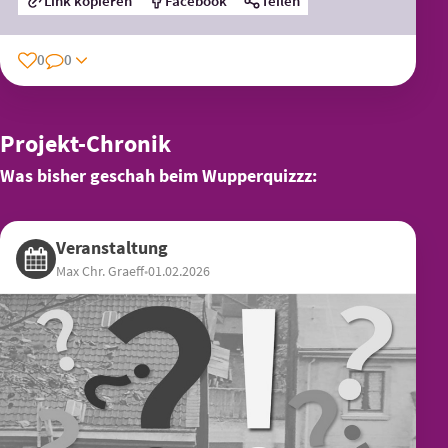
Link kopieren
Facebook
Teilen
0
0
Projekt-Chronik
Was bisher geschah beim Wupperquizzz:
Veranstaltung
Max Chr. Graeff
•
01.02.2026