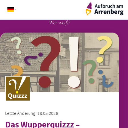
Skip
ArrenbergApp
to
content
Wer weiß?
Letzte Änderung: 18.05.2026
Das Wupperquizzz –