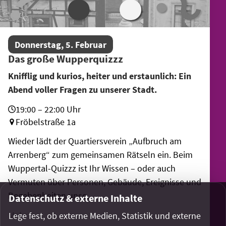
Donnerstag, 5. Februar
Das große Wupperquizzz
Knifflig und kurios, heiter und erstaunlich: Ein
Abend voller Fragen zu unserer Stadt.
19:00 – 22:00 Uhr
Fröbelstraße 1a
Wieder lädt der Quartiersverein „Aufbruch am
Arrenberg“ zum gemeinsamen Rätseln ein. Beim
Wuppertal-Quizzz ist Ihr Wissen – oder auch
Vermuten über Personen, Gebäude, Ereignisse und
Begebenheiten unse…
Datenschutz & externe Inhalte
Mehr
Lege fest, ob externe Medien, Statistik und externe