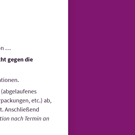
ion …
ht gegen die
ationen.
 (abgelaufenes
packungen, etc.) ab,
t. Anschließend
tion nach Termin an