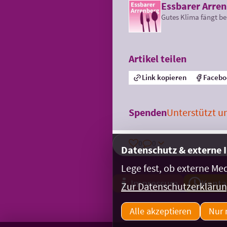
Essbarer Arre
Gutes Klima fängt be
Artikel teilen
Link kopieren
Facebo
Spenden
Unterstützt un
0
0
Datenschutz & externe 
Lege fest, ob externe Me
Impressum
Konta
Zur Datenschutzerkläru
Alle akzeptieren
Nur 