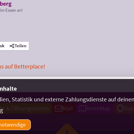
nberg
im Essen an!
ok
Teilen
s auf Betterplace!
Inhalte
dien, Statistik und externe Zahlungsdienste auf dein
kt & Öffnungszeiten
Mail
ArrenMap
Dat
ng
notwendige