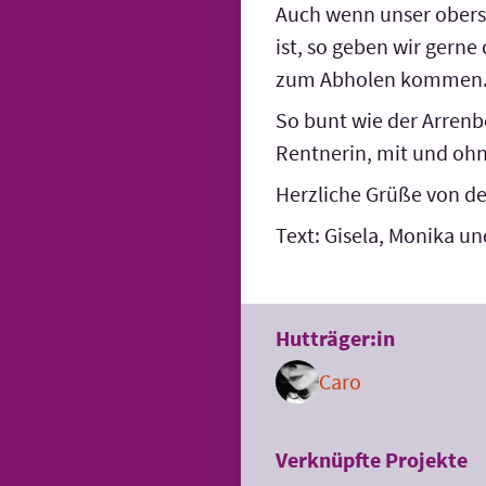
Auch wenn unser obers
ist, so geben wir gerne
zum Abholen kommen
So bunt wie der Arrenbe
Rentnerin, mit und ohn
Herzliche Grüße von d
Text: Gisela, Monika u
Hutträger:in
Caro
Verknüpfte Projekte