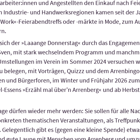
e­arbeiter:innen und Angestellten den Einkauf nach Fe
in Industrie- und Handwerks­regionen kamen seit der 
r-Work«-Feier­abend­treffs oder -märkte in Mode, zum 
rn.
 sich der »Laaange Donnerstag« durch das Engagement
rs Sven, mit stark wechselndem Programm und manchma
Umstellungen im Verein im Sommer 2024 versuchen wir
zu belegen, mit Vorträgen, Quizzz und dem Arrenbingo,
den und Bürgerforen, im Winter und Frühjahr 2026 zum
-Essens »Erzähl mal über’n Arren­berg« und ab Herbst
age dürfen wieder mehr werden: Sie sollen für alle Nac
konkreten thema­tischen Veranstal­tungen, als Treffpun
. Gelegentlich gibt es (gegen eine kleine Spende) etw
 und gute Laune mit Menschen vom Arrenberg und umz