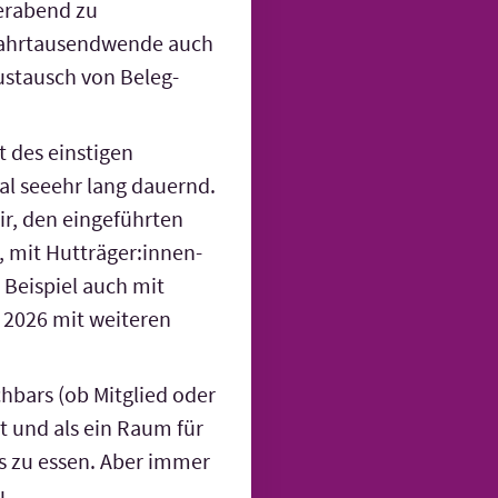
ierabend zu
Jahr­tausend­wende auch
Austausch von Beleg­
 des einstigen
l seeehr lang dauernd.
, den einge­führten
 mit Hut­träger:innen-
 Beispiel auch mit
 2026 mit weiteren
hbars (ob Mitglied oder
kt und als ein Raum für
as zu essen. Aber immer
u.