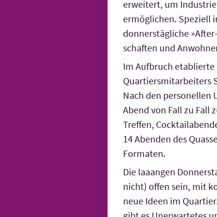
erweitert, um Industri
ermöglichen. Speziell 
donners­tägliche »Afte
schaften und Anwohne
Im Aufbruch etablierte
Quartiers­mit­arbeite
Nach den personellen 
Abend von Fall zu Fall 
Treffen, Cocktail­aben
14 Abenden des Quassel
Formaten.
Die laaangen Donners­t
nicht) offen sein, mit 
neue Ideen im Quartier
gibt es Uner­wartetes