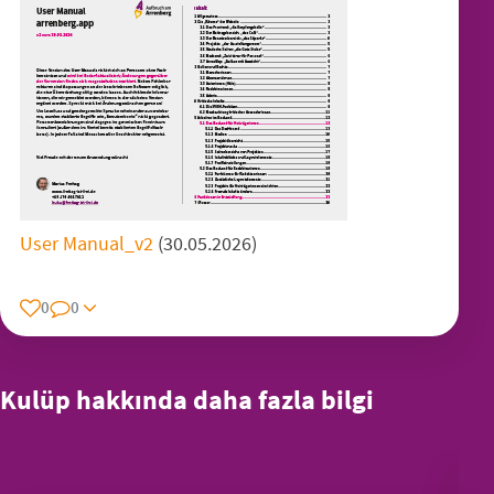
User Manual_v2
(30.05.2026)
0
0
Kulüp hakkında daha fazla bilgi
Tamamlanan projeler – Web sitesi yapım aşamasında –
Şimdiye kadar geride bıraktıklarımız