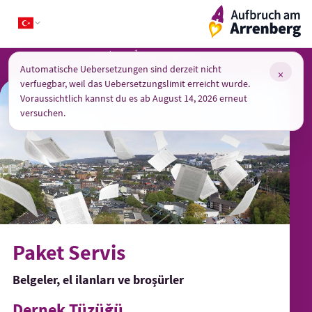
Skip
ArrenbergApp
to
content
Arrenberg to go
Automatische Uebersetzungen sind derzeit nicht
×
verfuegbar, weil das Uebersetzungslimit erreicht wurde.
Voraussichtlich kannst du es ab August 14, 2026 erneut
versuchen.
Paket Servis
Belgeler, el ilanları ve broşürler
Dernek Tüzüğü