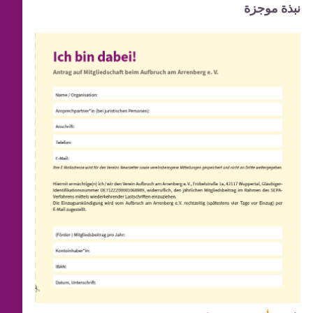
نبذة موجزة