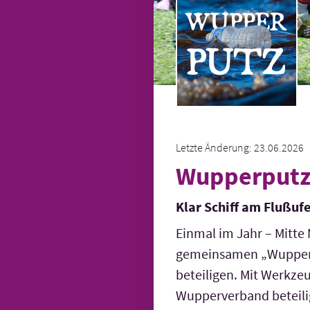
Letzte Änderung: 23.06.2026
Wupperput
Klar Schiff am Flußuf
Einmal im Jahr – Mitte 
gemein­samen „Wupperpu
beteiligen. Mit Werkze
Wupper­verband beteili