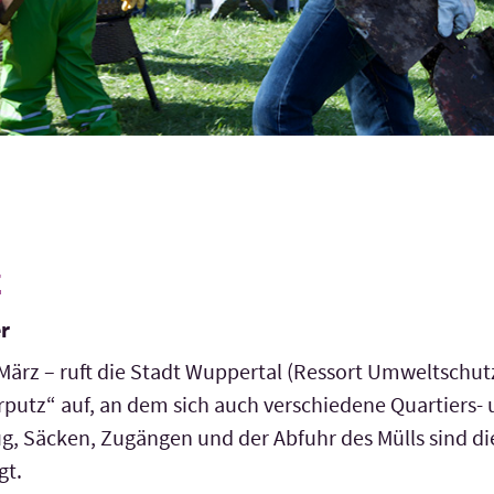
z
er
März – ruft die Stadt Wuppertal (Ressort Umwelt­schut
tz“ auf, an dem sich auch verschie­dene Quartiers- 
ug, Säcken, Zugängen und der Abfuhr des Mülls sind d
gt.