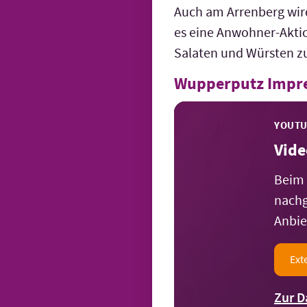
Auch am Arrenberg wird
es eine Anwohner-Aktio
Salaten und Würsten zu
Wupperputz Impr
YOUT
Vide
Beim 
nachg
Anbie
Ext
Zur D