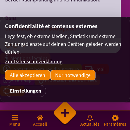
Dons
Confidentialité et contenus externes
Unterstützt uns auf Betterplace!
Lege fest, ob externe Medien, Statistik und externe
Zahlungsdienste auf deinen Geräten geladen werden
2
0
dürfen.
Mentions légales
Zur Datenschutzerklärung
Contact et horaires d'ouverture
E-mail
Alle akzeptieren
Nur notwendige
ArrenMap
Protection des données
Einstellungen
Dons
Menu
Accueil
Actualités
Paramètres