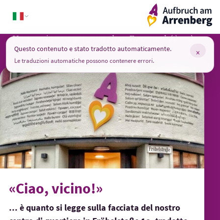
Skip
ArrenbergApp
to
content
Un quartiere come nessun altro. Forse perché è così
insolitamente normale.
Questo contenuto e stato tradotto automaticamente.
×
Le traduzioni automatiche possono contenere errori.
«Ciao, vicino!»
… è quanto si legge sulla facciata del nostro