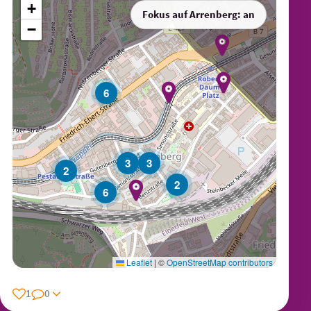
+
Fokus auf Arrenberg: an
−
6
3
3
2
2
6
Leaflet
|
©
OpenStreetMap contributors
1
0