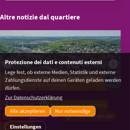
Altre notizie dal quartiere
Protezione dei dati e contenuti esterni
Lege fest, ob externe Medien, Statistik und externe
Quello che funziona qui, funziona ovunque.
Un
Zahlungsdienste auf deinen Geräten geladen werden
Qui si sta bene. E si fa ricerca.
dürfen.
Zur Datenschutzerklärung
Note legali
Contatti e orari di apertura
Alle akzeptieren
Nur notwendige
E-mail
ArrenMap
Protezione dei dati
Einstellungen
Donazioni