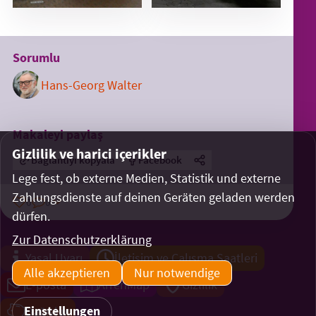
Sorumlu
Hans-Georg Walter
Makaleyi paylaş
Gizlilik ve harici içerikler
Bağlantıyı kopyala
Facebook
Lege fest, ob externe Medien, Statistik und externe
Zahlungsdienste auf deinen Geräten geladen werden
0
0
dürfen.
Zur Datenschutzerklärung
Yasal Uyarı
İletişim ve Çalışma Saatleri
Alle akzeptieren
Nur notwendige
E-posta
ArrenMap
Gizlilik
Einstellungen
Bağışlar