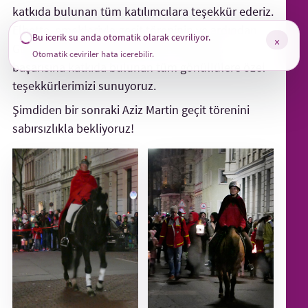
katkıda bulunan tüm katılımcılara teşekkür ederiz.
Elbette, emekleriyle geçit töreninin ve ardından
Bu icerik su anda otomatik olarak cevriliyor.
×
Gutenbergplatz’da düzenlenen etkinliğin
Otomatik ceviriler hata icerebilir.
başarısına katkıda bulunan tüm gönüllülere özel
teşekkürlerimizi sunuyoruz.
Şimdiden bir sonraki Aziz Martin geçit törenini
sabırsızlıkla bekliyoruz!