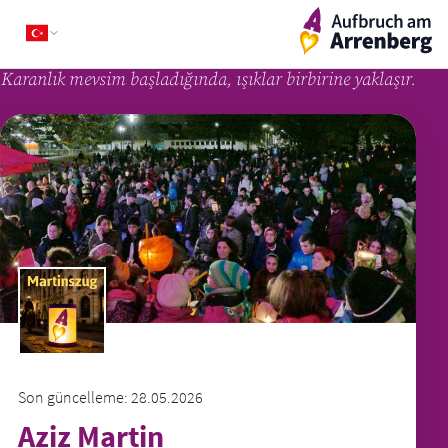
Skip
ArrenbergApp
to
content
Karanlık mevsim başladığında, ışıklar birbirine yaklaşır.
Son güncelleme: 28.05.2026
Aziz Martin