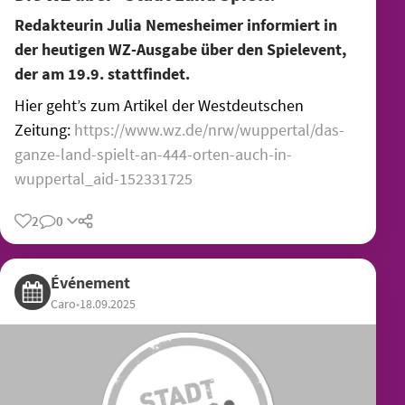
Redakteurin Julia Nemesheimer informiert in
der heutigen WZ-Ausgabe über den Spielevent,
der am 19.9. stattfindet.
Hier geht’s zum Artikel der Westdeutschen
Zeitung:
https://www.wz.de/nrw/wuppertal/das-
ganze-land-spielt-an-444-orten-auch-in-
wuppertal_aid-152331725
2
0
Événement
Caro
•
18.09.2025