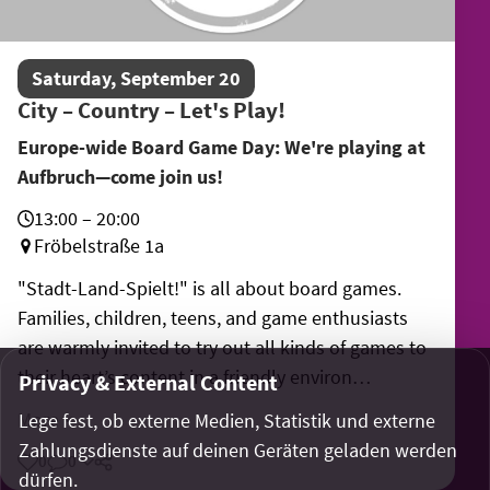
Saturday, September 20
City – Country – Let's Play!
Europe-wide Board Game Day: We're playing at
Aufbruch—come join us!
13:00 – 20:00
Fröbelstraße 1a
"Stadt-Land-Spielt!" is all about board games.
Families, children, teens, and game enthusiasts
are warmly invited to try out all kinds of games to
their heart’s content in a friendly environ…
Privacy & External Content
More
Lege fest, ob externe Medien, Statistik und externe
Zahlungsdienste auf deinen Geräten geladen werden
0
0
Share
dürfen.