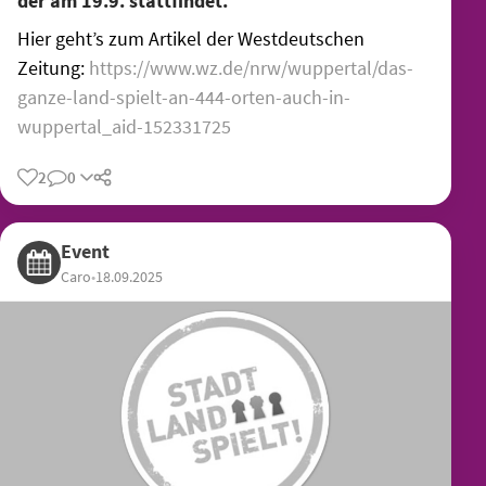
der am 19.9. stattfindet.
Hier geht’s zum Artikel der Westdeutschen
Zeitung:
https://www.wz.de/nrw/wuppertal/das-
ganze-land-spielt-an-444-orten-auch-in-
wuppertal_aid-152331725
2
0
Share
Event
Caro
•
18.09.2025