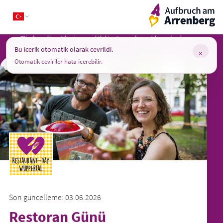
Skip
ArrenbergApp
to
content
Finlandiya’da icat edildi, Arrenberg’de evinde.
Bu icerik otomatik olarak cevrildi.
×
Otomatik ceviriler hata icerebilir.
Son güncelleme: 03.06.2026
Restoran Günü