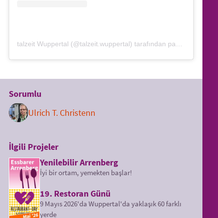
talzeit Wuppertal (@talzeit.wuppertal) tarafından paylaşılan bir gönderi
Sorumlu
Ulrich T. Christenn
İlgili Projeler
Yenilebilir Arrenberg
İyi bir ortam, yemekten başlar!
19. Restoran Günü
9 Mayıs 2026'da Wuppertal'da yaklaşık 60 farklı
yerde