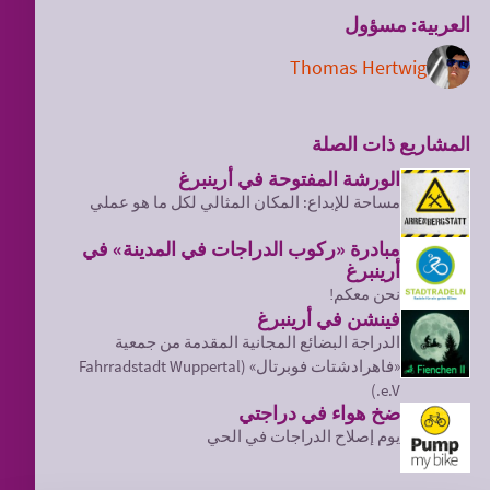
العربية: مسؤول
Thomas Hertwig
المشاريع ذات الصلة
الورشة المفتوحة في أرينبرغ
مساحة للإبداع: المكان المثالي لكل ما هو عملي
مبادرة «ركوب الدراجات في المدينة» في
أرينبرغ
نحن معكم!
فينشن في أرينبرغ
الدراجة البضائع المجانية المقدمة من جمعية
«فاهرادشتات فوبرتال» (Fahrradstadt Wuppertal
e.V.)
ضخ هواء في دراجتي
يوم إصلاح الدراجات في الحي