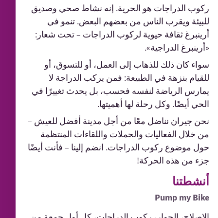
ركوب الدراجات هو الحرية. إنه نشاط صحي وصديق
للبيئة ويقرب الناس من بعضهم البعض. تنمو في
أرينبرغ ثقافة حيوية لركوب الدراجات – تحت شعار:
«أرينبرغ الدراجية».
سواء كان ذلك للذهاب إلى العمل، أو للتسوق، أو
للقيام بنزهة في الطبيعة: فمن يركب الدراجة لا
يمارس الرياضة لنفسه فحسب، بل يحدث تغييرًا في
الحي أيضًا. وكل رحلة لها أهميتها.
نحن جيران نناضل معًا من أجل مدينة أفضل للعيش –
من خلال الفعاليات والحملات واللقاءات المنتظمة
حول موضوع ركوب الدراجات. انضم إلينا – فأنت أيضًا
جزء من هذه الحركة!
أنشطتنا
Pump my Bike
الإصلاح، الحوار، ركوب الدراجات، كل أول جمعة من