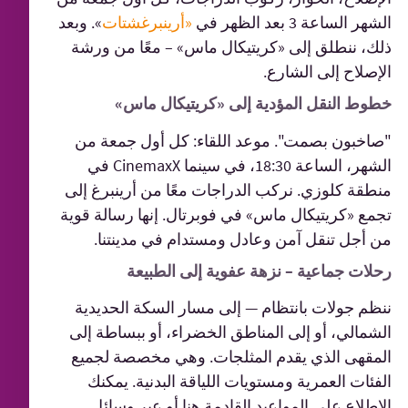
الشهر الساعة 3 بعد الظهر في
«أرينبرغشتات
». وبعد
ذلك، ننطلق إلى «كريتيكال ماس» – معًا من ورشة
الإصلاح إلى الشارع.
خطوط النقل المؤدية إلى «كريتيكال ماس»
"صاخبون بصمت". موعد اللقاء: كل أول جمعة من
الشهر، الساعة 18:30، في سينما CinemaxX في
منطقة كلوزي. نركب الدراجات معًا من أرينبرغ إلى
تجمع «كريتيكال ماس» في فوبرتال. إنها رسالة قوية
من أجل تنقل آمن وعادل ومستدام في مدينتنا.
رحلات جماعية – نزهة عفوية إلى الطبيعة
ننظم جولات بانتظام — إلى مسار السكة الحديدية
الشمالي، أو إلى المناطق الخضراء، أو ببساطة إلى
المقهى الذي يقدم المثلجات. وهي مخصصة لجميع
الفئات العمرية ومستويات اللياقة البدنية. يمكنك
الاطلاع على المواعيد القادمة هنا أو عبر وسائل