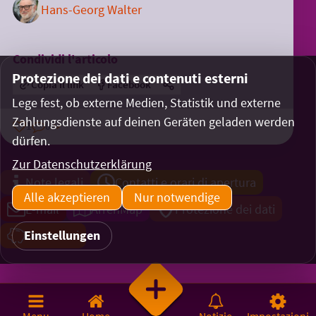
Hans-Georg Walter
Condividi l'articolo
Protezione dei dati e contenuti esterni
Copia il link
Facebook
Lege fest, ob externe Medien, Statistik und externe
Zahlungsdienste auf deinen Geräten geladen werden
1
0
dürfen.
Zur Datenschutzerklärung
Note legali
Contatti e orari di apertura
Alle akzeptieren
Nur notwendige
E-mail
ArrenMap
Protezione dei dati
Einstellungen
Donazioni
Menu
Home
Notizie
Impostazioni