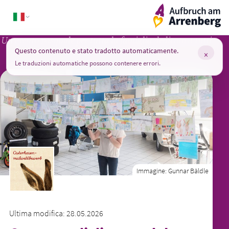
Skip
ArrenbergApp
to
content
Un evento pasquale per tutta la famiglia dedicato a tutti
i bambini di Arrenberg
Questo contenuto e stato tradotto automaticamente.
×
Le traduzioni automatiche possono contenere errori.
Immagine:
Gunnar Bäldle
Ultima modifica: 28.05.2026