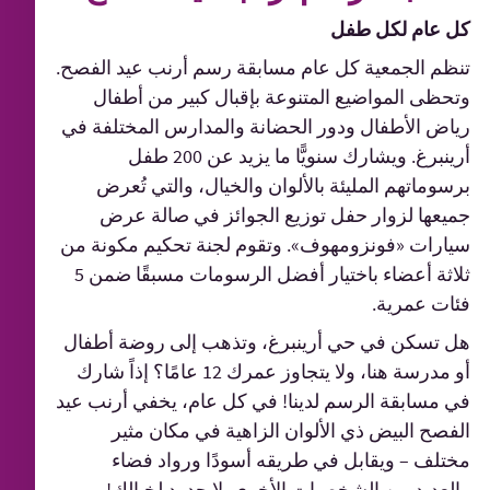
كل عام لكل طفل
تنظم الجمعية كل عام مسابقة رسم أرنب عيد الفصح.
وتحظى المواضيع المتنوعة بإقبال كبير من أطفال
رياض الأطفال ودور الحضانة والمدارس المختلفة في
أرينبرغ. ويشارك سنويًّا ما يزيد عن 200 طفل
برسوماتهم المليئة بالألوان والخيال، والتي تُعرض
جميعها لزوار حفل توزيع الجوائز في صالة عرض
سيارات «فونزومهوف». وتقوم لجنة تحكيم مكونة من
ثلاثة أعضاء باختيار أفضل الرسومات مسبقًا ضمن 5
فئات عمرية.
هل تسكن في حي أرينبرغ، وتذهب إلى روضة أطفال
أو مدرسة هنا، ولا يتجاوز عمرك 12 عامًا؟ إذاً شارك
في مسابقة الرسم لدينا! في كل عام، يخفي أرنب عيد
الفصح البيض ذي الألوان الزاهية في مكان مثير
مختلف – ويقابل في طريقه أسودًا ورواد فضاء
والعديد من الشخصيات الأخرى. لا حدود لخيالك!