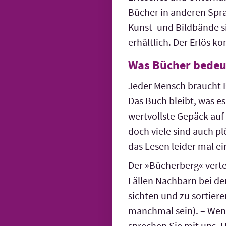
Bücher in anderen Spra
Kunst- und Bildbände si
erhältlich. Der Erlös 
Was Bücher bedeu
Jeder Mensch braucht 
Das Buch bleibt, was e
wertvollste Gepäck auf
doch viele sind auch pl
das Lesen leider mal ei
Der »Bücherberg« vertei
Fällen Nachbarn bei d
sichten und zu sortier
manchmal sein). – Wenn
sprechen Sie mit uns. 