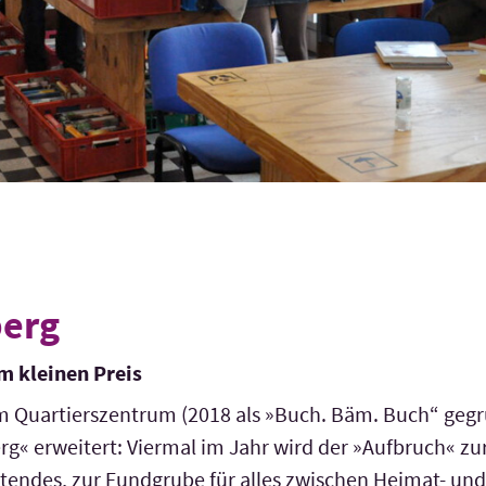
berg
m kleinen Preis
m Quartiers­zentrum (2018 als »Buch. Bäm. Buch“ ge
g« erweitert: Viermal im Jahr wird der »Aufbruch« zu
tendes, zur Fundgrube für alles zwischen Heimat- und 