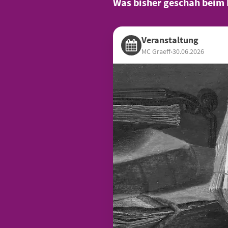
Was bisher geschah beim
Veranstaltung
MC Graeff
•
30.06.2026