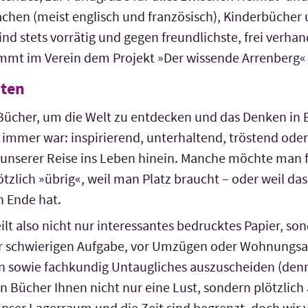
chen (meist englisch und französisch), Kinderbücher u
nd stets vorrätig und gegen freundlichste, frei verha
kommt im Verein dem Projekt »Der wissende Arrenberg«
ten
Bücher, um die Welt zu entdecken und das Denken in 
s immer war: inspirierend, unterhaltend, tröstend ode
 unserer Reise ins Leben hinein. Manche möchte man 
ötzlich »übrig«, weil man Platz braucht – oder weil d
n Ende hat.
lt also nicht nur interessantes bedrucktes Papier, sond
er schwierigen Aufgabe, vor Umzügen oder Wohnungs­a
en sowie fachkundig Untaugliches auszuscheiden (den
 Bücher Ihnen nicht nur eine Lust, sondern plötzlich 
Unser Lagerraum und die Zeit sind begrenzt, doch wir 