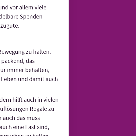
nd vor allem viele
ndel­bare Spenden
 zugute.
Bewegung zu halten.
r packend, das
für immer behalten,
as Leben und damit auch
ern hilft auch in vielen
uf­lösungen Regale zu
n auch das muss
auch eine Last sind,
versuchen zu helfen,