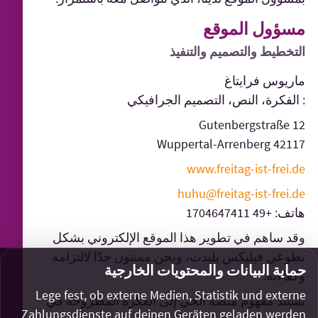
مسؤول الموقع
التخطيط والتصميم والتنفيذ
ماريوس فرايتاغ
: الفكرة، النص، التصميم الجرافيكي
Gutenbergstraße 12
42117 Wuppertal-Arrenberg
www.freitag-ist-frei.de
huhu@freitag-ist-frei.de
هاتف: +49 1704647411
وقد ساهم في تطوير هذا الموقع الإلكتروني بشكل
تطوعي فيليكس بليدت، ونحن ممتنون جدًا لالتزامه
حماية البيانات والمحتويات الخارجية
وكفاءته.
Lege fest, ob externe Medien, Statistik und externe
يستند مفهوم منصة الحي إلى الفكرة المطروحة في
Zahlungsdienste auf deinen Geräten geladen werden