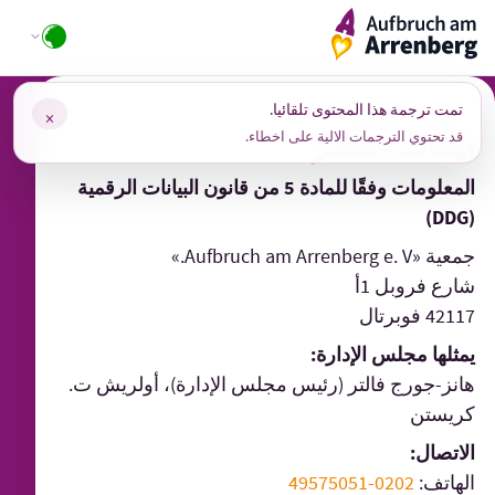
Ski
ArrenbergApp
t
conten
آخر تعديل: 09.05.2026, 06:05 Uhr
تمت ترجمة هذا المحتوى تلقائيا.
×
بيانات النشر
قد تحتوي الترجمات الالية على اخطاء.
المعلومات وفقًا للمادة 5 من قانون البيانات الرقمية
(DDG)
جمعية «Aufbruch am Arrenberg e. V.»
شارع فروبل 1أ
42117 فوبرتال
يمثلها
مجلس الإدارة:
هانز-جورج فالتر (رئيس مجلس الإدارة)، أولريش ت.
كريستن
الاتصال:
الهاتف:
0202-49575051