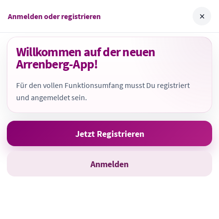
Skip
ArrenbergApp
×
Anmelden oder registrieren
to
content
Das organisierte Versprechen
Willkommen auf der neuen
Arrenberg-App!
Für den vollen Funktionsumfang musst Du registriert
und angemeldet sein.
Jetzt Registrieren
Anmelden
Der Verein der tausend
Möglichkeiten
Hier entstehen noch Inhalte – im Sommer findet