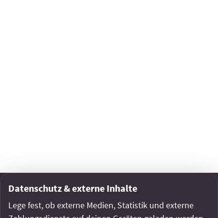
stimme der Verarbeitung meiner Angaben zur
Bearbeitung meiner Anfrage zu.
Nachricht senden
0
0
Mehr vom Verein
Datenschutz & externe Inhalte
Lege fest, ob externe Medien, Statistik und externe
Alles kann, nichts muss
Ar