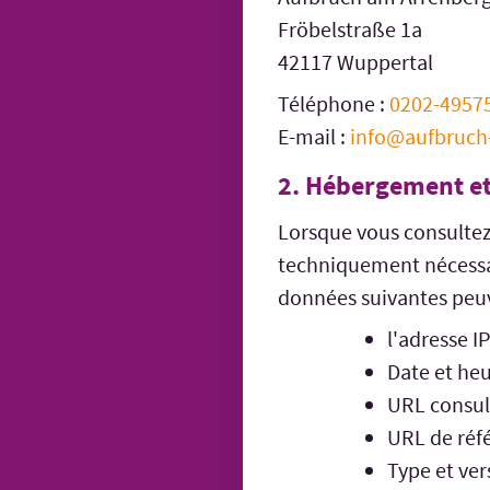
Fröbelstraße 1a
42117 Wuppertal
Téléphone :
0202-4957
E-mail :
info@aufbruch
2. Hébergement et
Lorsque vous consultez
techniquement nécessaire
données suivantes peuv
l'adresse IP
Date et heu
URL consul
URL de réf
Type et ver