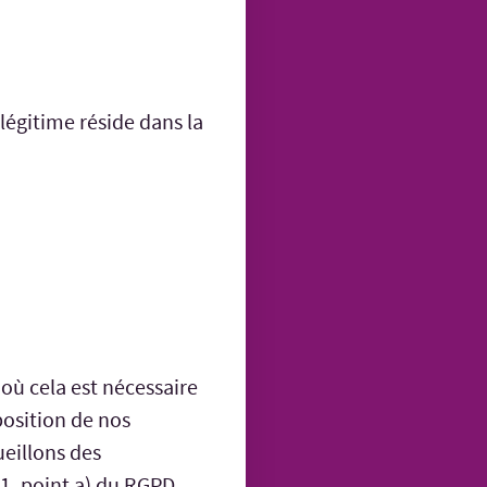
 légitime réside dans la
où cela est nécessaire
position de nos
ueillons des
 1, point a) du RGPD.