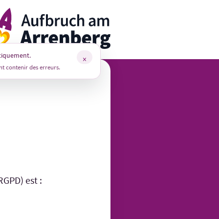
rrenbergApp
tiquement.
×
t contenir des erreurs.
RGPD) est :