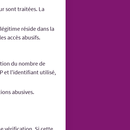
r sont traitées. La
 légitime réside dans la
les accès abusifs.
tation du nombre de
t l'identifiant utilisé,
tions abusives.
vérification. Si cette