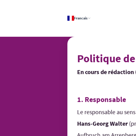
Skip
to
Francais
content
Dernière modification : 09.05
Politique de
En cours de rédaction
1. Responsable
Le responsable au sens
Hans-Georg Walter
(pr
Aufbruch am Arrenberg 