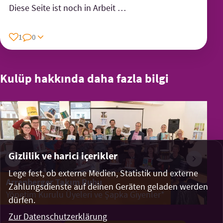
Diese Seite ist noch in Arbeit …
1
0
Kulüp hakkında daha fazla bilgi
Gizlilik ve harici içerikler
Lege fest, ob externe Medien, Statistik und externe
Arrenberger Takım Ruhu
He
Zahlungsdienste auf deinen Geräten geladen werden
Yönetim Kurulu Üyeleri ve Şapka Giyenler*
dürfen.
Zur Datenschutzerklärung