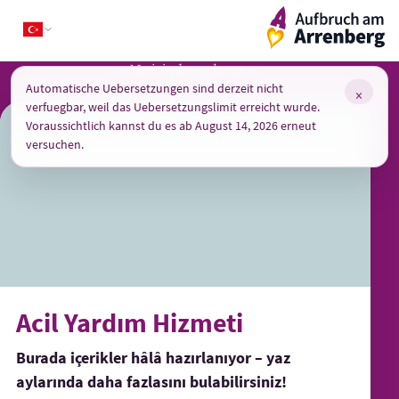
Skip
ArrenbergApp
to
content
Ne için buradayız
Automatische Uebersetzungen sind derzeit nicht
×
verfuegbar, weil das Uebersetzungslimit erreicht wurde.
Voraussichtlich kannst du es ab August 14, 2026 erneut
versuchen.
Acil Yardım Hizmeti
Burada içerikler hâlâ hazırlanıyor – yaz
aylarında daha fazlasını bulabilirsiniz!