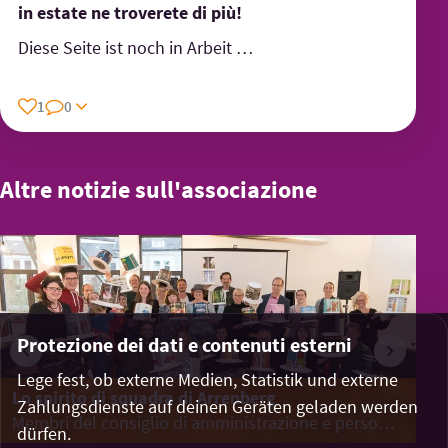
in estate ne troverete di più!
Diese Seite ist noch in Arbeit …
1
0
Altre notizie sull'associazione
Protezione dei dati e contenuti esterni
Lege fest, ob externe Medien, Statistik und externe
Lo spirito di squadra di Arrenberg
Un
Zahlungsdienste auf deinen Geräten geladen werden
Membri del consiglio di amministrazione e persone che indossano il cappello*
dürfen.