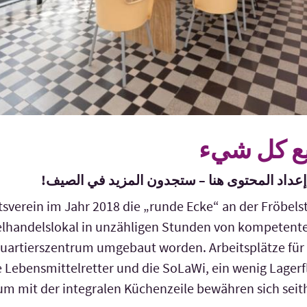
يع كل شيء
لى إعداد المحتوى هنا – ستجدون المزيد في الصيف
tsverein im Jahr 2018 die „runde Ecke“ an der Fröbel
elhandelslokal in unzähligen Stunden von kompetente
uartierszentrum umgebaut worden. Arbeitsplätze für d
e Lebensmittelretter und die SoLaWi, ein wenig Lagerf
m mit der integralen Küchenzeile bewähren sich seith