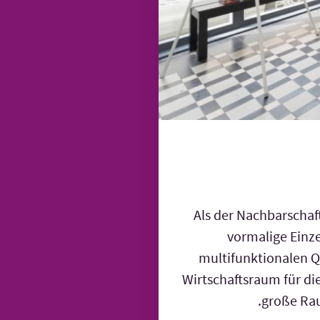
Als der Nachbarschaf
vormalige Einz
multifunktionalen Q
Wirtschaftsraum für di
große Rau