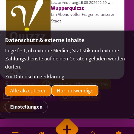
Letzte Änderung:
18.05.2026
20:59 Uhr
Wupperquizzz
Ein Abend voller Fragen zu unserer
Stadt
Datenschutz & externe Inhalte
Lege fest, ob externe Medien, Statistik und externe
Zahlungsdienste auf deinen Geräten geladen werden
dürfen.
2
0
Zur Datenschutzerklärung
Impressum
Kontakt & Öffnungszeiten
Alle akzeptieren
Nur notwendige
Mail
ArrenMap
Datenschutz
Einstellungen
Spenden