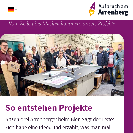
Skip
ArrenbergApp
to
content
Vom Reden ins Machen kommen: unsere Projekte
So entstehen Projekte
Sitzen drei Arrenberger beim Bier. Sagt der Erste:
»Ich habe eine Idee« und erzählt, was man mal