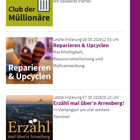
ein sauberes Viertel.
Letzte Änderung:
08.08.2026
12:53 Uhr
Reparieren & Upcyclen
Nachhaltigkeit,
Ressourcenschonung und
Müllvermeidung
Letzte Änderung:
07.08.2026
20:10 Uhr
Erzähl mal über’n Arrenberg!
>> Verlängert um vier weitere
Termine!