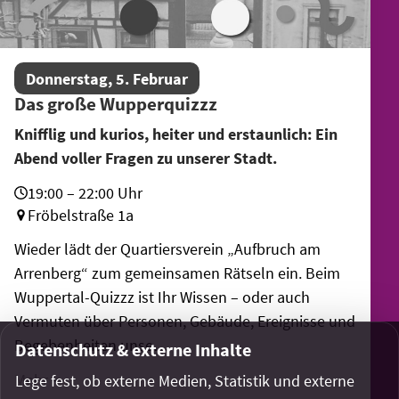
Donnerstag, 5. Februar
Das große Wupperquizzz
Knifflig und kurios, heiter und erstaunlich: Ein
Abend voller Fragen zu unserer Stadt.
19:00 – 22:00 Uhr
Fröbelstraße 1a
Wieder lädt der Quartiersverein „Aufbruch am
Arrenberg“ zum gemeinsamen Rätseln ein. Beim
Wuppertal-Quizzz ist Ihr Wissen – oder auch
Vermuten über Personen, Gebäude, Ereignisse und
Begebenheiten unse…
Datenschutz & externe Inhalte
Mehr
Lege fest, ob externe Medien, Statistik und externe