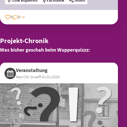
Link kopieren
Facebook
Teilen
0
0
Projekt-Chronik
Was bisher geschah beim Wupperquizzz:
Veranstaltung
Max Chr. Graeff
•
01.02.2026