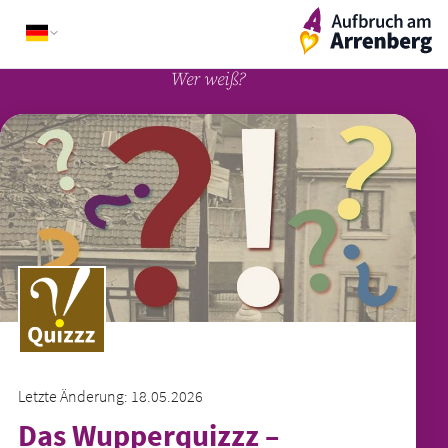
Skip
ArrenbergApp
to
content
Wer weiß?
Letzte Änderung: 18.05.2026
Das Wupperquizzz –