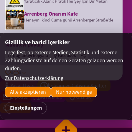
Yaratıcılık Alanı: Pratik Her Şey İçin Bir Mekan
Arrenberg Onarım Kafe
Her ayın ikinci Cuma günü Arrenberger Straße’de
Gizlilik ve harici içerikler
Makaleyi paylaş
Lege fest, ob externe Medien, Statistik und externe
Bağlantıyı kopyala
Facebook
Zahlungsdienste auf deinen Geräten geladen werden
dürfen.
0
0
Zur Datenschutzerklärung
Yasal Uyarı
İletişim ve Çalışma Saatleri
Alle akzeptieren
Nur notwendige
E-posta
ArrenMap
Gizlilik
Einstellungen
Bağışlar