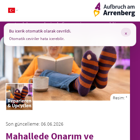
Skip
ArrenbergApp
to
content
Artık bazı şeyleri telafi etmenin zamanı geldi.
Bu icerik otomatik olarak cevrildi.
×
Otomatik ceviriler hata icerebilir.
Resim:
*
Son güncelleme: 06.06.2026
Mahallede Onarım ve