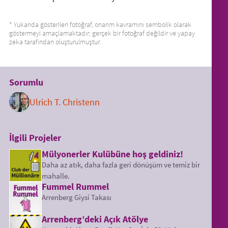
* Yukarıda gösterilen fotoğraf, onarım kavramını sembolik olarak
göstermeyi amaçlamaktadır; gerçek bir fotoğraf değildir ve yapay
zeka tarafından oluşturulmuştur.
Sorumlu
Ulrich T. Christenn
İlgili Projeler
Mülyonerler Kulübüne hoş geldiniz!
Daha az atık, daha fazla geri dönüşüm ve temiz bir
mahalle.
Fummel Rummel
Arrenberg Giysi Takası
Arrenberg’deki Açık Atölye