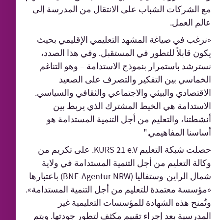
مع الشركات الشباب على الانتقال من المدرسة إلى
عالم العمل.
«نرغب في صياغة المشهد التعليمي الإقليمي بحيث
يكون قابلاً للتطور في المستقبل. وفي هذا الصدد،
نسترشد باستمرار بنموذج الاستدامة – وهو التناغم
الخماسي بين التفكير والتصرف على الصعيد
الاقتصادي والبيئي والاجتماعي والثقافي والسياسي.
الاستدامة هي الخيط المشترك الذي يربط بين
أنشطتنا، والتعليم من أجل التنمية المستدامة هو
أساسنا المفاهيمي."
حصلت شبكة التعليم KURS 21 e.V. على تكريم من
وكالة التعليم من أجل التنمية المستدامة في ولاية
شمال الراين-وستفاليا (BNE-Agentur NRW) باعتبارها
«مؤسسة معتمدة للتعليم من أجل التنمية المستدامة».
وتُمنح هذه الشهادة للمؤسسات التعليمية غير
المدرسية بعد إجراء تقييم مكثف لتطور جودتها. ويتم