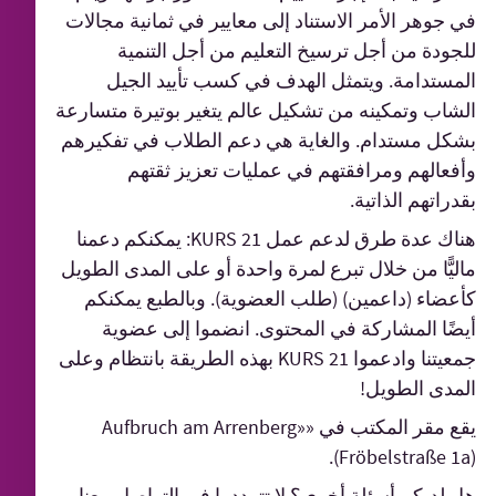
في جوهر الأمر الاستناد إلى معايير في ثمانية مجالات
للجودة من أجل ترسيخ التعليم من أجل التنمية
المستدامة. ويتمثل الهدف في كسب تأييد الجيل
الشاب وتمكينه من تشكيل عالم يتغير بوتيرة متسارعة
بشكل مستدام. والغاية هي دعم الطلاب في تفكيرهم
وأفعالهم ومرافقتهم في عمليات تعزيز ثقتهم
بقدراتهم الذاتية.
هناك عدة طرق لدعم عمل KURS 21: يمكنكم دعمنا
ماليًّا من خلال تبرع لمرة واحدة أو على المدى الطويل
كأعضاء (داعمين) (طلب العضوية). وبالطبع يمكنكم
أيضًا المشاركة في المحتوى. انضموا إلى عضوية
جمعيتنا وادعموا KURS 21 بهذه الطريقة بانتظام وعلى
المدى الطويل!
يقع مقر المكتب في «Aufbruch am Arrenberg»
(Fröbelstraße 1a).
هل لديكم أسئلة أخرى؟ لا تترددوا في التواصل معنا.