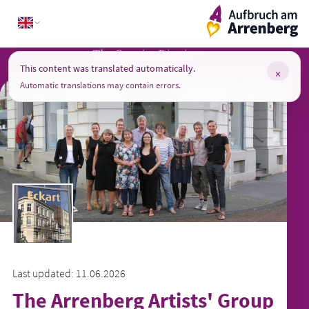
Skip
ArrenbergApp
to
content
The Creative District
This content was translated automatically.
×
Automatic translations may contain errors.
Last updated: 11.06.2026
The Arrenberg Artists' Group