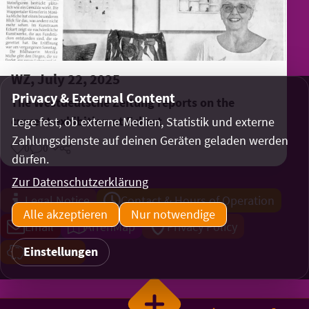
WZ, July 22, 2025
Privacy & External Content
The Westdeutsche Zeitung reports on the
current exhibition at Eckart
Lege fest, ob externe Medien, Statistik und externe
Zahlungsdienste auf deinen Geräten geladen werden
0
0
Share
dürfen.
Zur Datenschutzerklärung
Legal Notice
Contact & Hours of Operation
Alle akzeptieren
Nur notwendige
Email
ArrenMap
Privacy Policy
Einstellungen
Donations