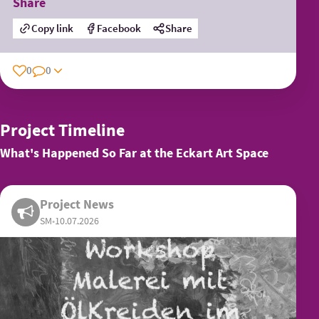
Share
Copy link
Facebook
Share
0
0
Project Timeline
What's Happened So Far at the Eckart Art Space
Project News
SM
•
10.07.2026