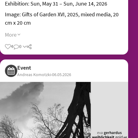
Exhibition: Sun, May 31 – Sun, June 14, 2026
Image: Gifts of Garden XVI, 2025, mixed media, 20
cm x 20 cm
More
4
0
Share
Event
Andreas Komotzki
•
06.05.2026