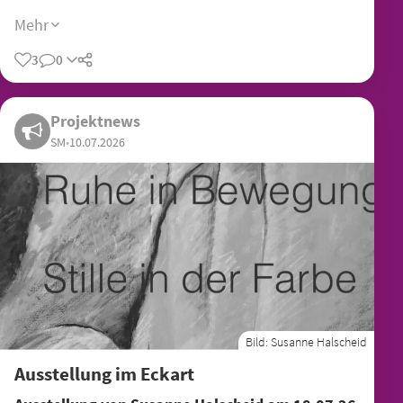
Mehr
3
0
Teilen
Projektnews
SM
•
10.07.2026
Bild:
Susanne Halscheid
Ausstellung im Eckart