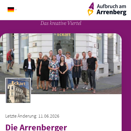
Skip
ArrenbergApp
to
content
Das kreative Viertel
Letzte Änderung: 11.06.2026
Die Arrenberger