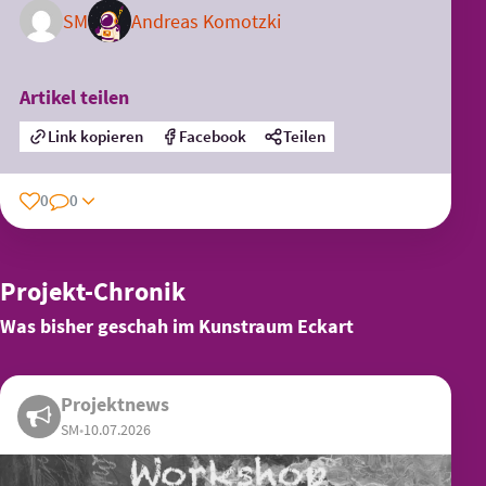
SM
Andreas Komotzki
Artikel teilen
Link kopieren
Facebook
Teilen
0
0
Projekt-Chronik
Was bisher geschah im Kunstraum Eckart
Projektnews
SM
•
10.07.2026