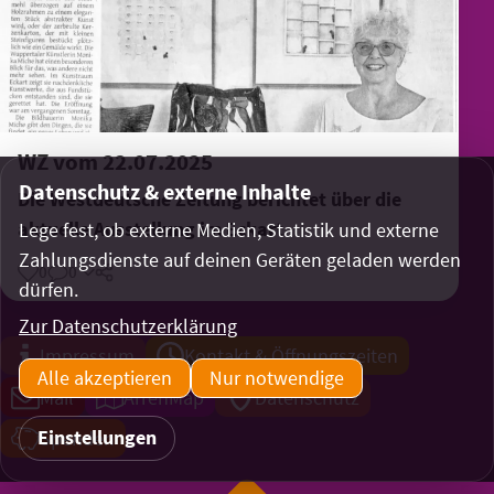
WZ vom 22.07.2025
Datenschutz & externe Inhalte
Die Westdeutsche Zeitung berichtet über die
aktuelle Ausstellung im Eckart
Lege fest, ob externe Medien, Statistik und externe
Zahlungsdienste auf deinen Geräten geladen werden
0
0
Teilen
dürfen.
Zur Datenschutzerklärung
Impressum
Kontakt & Öffnungszeiten
Alle akzeptieren
Nur notwendige
Mail
ArrenMap
Datenschutz
Einstellungen
Spenden