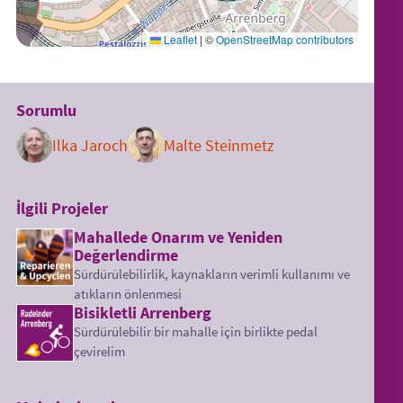
Leaflet
|
©
OpenStreetMap contributors
Sorumlu
Ilka Jaroch
Malte Steinmetz
İlgili Projeler
Mahallede Onarım ve Yeniden
Değerlendirme
Sürdürülebilirlik, kaynakların verimli kullanımı ve
atıkların önlenmesi
Bisikletli Arrenberg
Sürdürülebilir bir mahalle için birlikte pedal
çevirelim