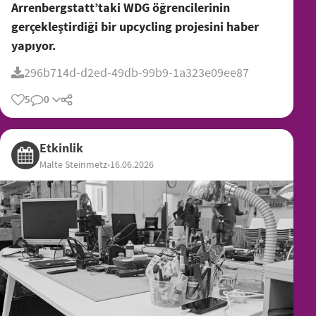
Arrenbergstatt’taki WDG öğrencilerinin
gerçekleştirdiği bir upcycling projesini haber
yapıyor.
296b714d-d2ed-49db-99b9-1a323e09ee87
5
0
Etkinlik
Malte Steinmetz
•
16.06.2026