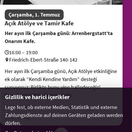
Çarşamba, 1. Temmuz
Açık Atölye ve Tamir Kafe
Her ayın ilk Çarşamba günü: Arrenbergstatt’ta
Onarım Kafe.
16:00 – 19:00
Friedrich-Ebert-Straße 140-142
Her ayın ilk Çarşamba günü, Açık Atölye etkinliğine
ek olarak “Kendi Kendine Yardım” desteği
sunuyoruz: Birlikte bunu yine halledeceğiz!
Arrenbergstatt’ta Onarım Kafe.
Gizlilik ve harici içerikler
Daha fazla
Lege fest, ob externe Medien, Statistik und externe
Zahlungsdienste auf deinen Geräten geladen werden
3
0
dürfen.