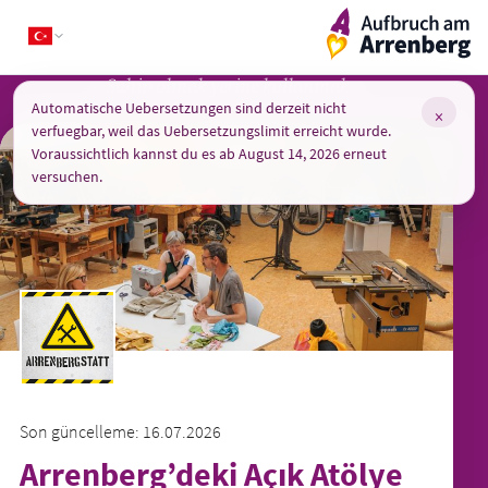
Skip
ArrenbergApp
to
content
Sahip olmak yerine kullanmak
Automatische Uebersetzungen sind derzeit nicht
×
verfuegbar, weil das Uebersetzungslimit erreicht wurde.
Voraussichtlich kannst du es ab August 14, 2026 erneut
versuchen.
Son güncelleme: 16.07.2026
Arrenberg’deki Açık Atölye