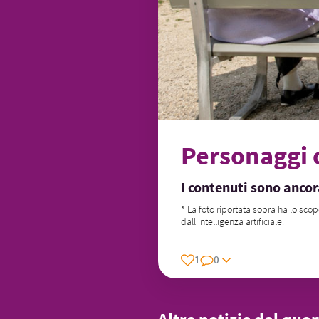
Personaggi c
I contenuti sono ancora
* La foto riportata sopra ha lo scop
dall'intelligenza artificiale.
1
0