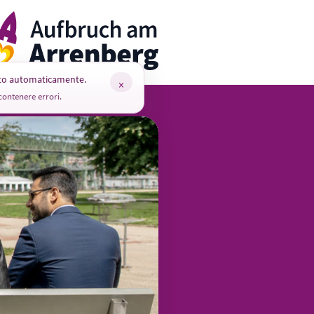
rrenbergApp
tto automaticamente.
×
ontenere errori.