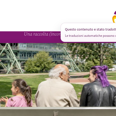
A
Questo contenuto e stato trado
Una raccolta (incompleta) di ritratti
Le traduzioni automatiche possono c