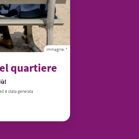
Immagine:
*
el quartiere
iù!
 ed è stata generata