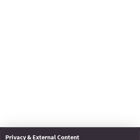
Coordinator
Caro
Related Projects
Edible Arrenberg
A good atmosphere starts with food!
Share
Copy link
Facebook
Share
Donate
Privacy & External Content