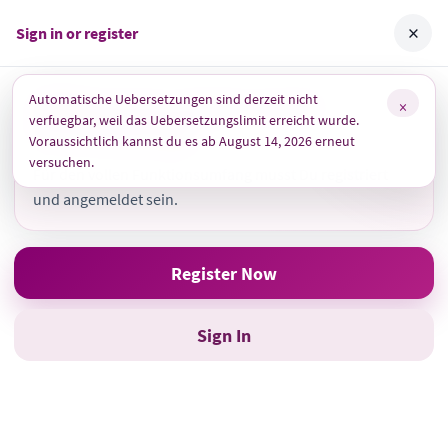
Skip
ArrenbergApp
×
Sign in or register
to
content
Too good to throw away
Automatische Uebersetzungen sind derzeit nicht
Willkommen auf der neuen
×
verfuegbar, weil das Uebersetzungslimit erreicht wurde.
Arrenberg-App!
Voraussichtlich kannst du es ab August 14, 2026 erneut
versuchen.
Für den vollen Funktionsumfang musst Du registriert
und angemeldet sein.
Register Now
Sign In