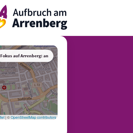
rrenbergApp
Fokus auf Arrenberg: an
let
|
©
OpenStreetMap contributors