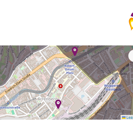
A
Leaf