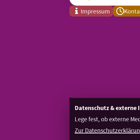
Impressum
Konta
Datenschutz & externe 
Lege fest, ob externe Me
Zur Datenschutzerkläru