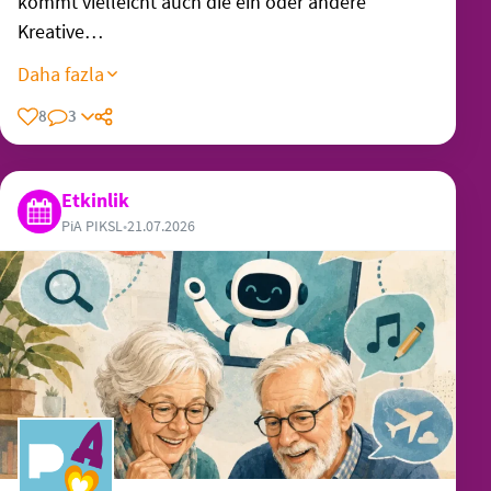
kommt vielleicht auch die ein oder andere
Kreative…
Daha fazla
8
3
Etkinlik
PiA PIKSL
•
21.07.2026