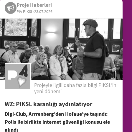
Proje Haberleri
PiA PIKSL
•
23.07.2026
Projeyle ilgili daha fazla bilgi PIKSL’in
yeni dönemi
WZ: PIKSL karanlığı aydınlatıyor
Digi-Club, Arrrenberg’den Hofaue’ye taşındı:
Polis ile birlikte internet güvenliği konusu ele
alındı