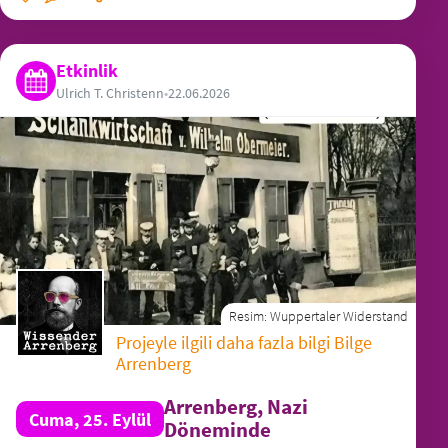
Etkinlik
Ulrich T. Christenn
•
22.06.2026
Resim:
Wuppertaler Widerstand
Projeyle ilgili daha fazla bilgi Bilge
Arrenberg
Arrenberg, Nazi
Cuma, 25. Eylül
Döneminde