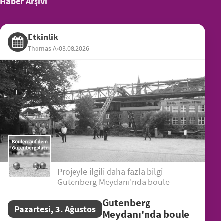
Haber Arşivi
Etkinlik
Thomas A
•
03.08.2026
Projeyle ilgili daha fazla bilgi
Gutenberg Meydanı'nda boule
Gutenberg
Pazartesi, 3. Ağustos
Meydanı'nda boule