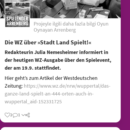
Projeyle ilgili daha fazla bilgi Oyun
Oynayan Arrenberg
Die WZ über »Stadt Land Spielt!«
Redakteurin Julia Nemesheimer informiert in
der heutigen WZ-Ausgabe über den Spielevent,
der am 19.9. stattfindet.
Hier geht’s zum Artikel der Westdeutschen
Zeitung:
https://www.wz.de/nrw/wuppertal/das-
ganze-land-spielt-an-444-orten-auch-in-
wuppertal_aid-152331725
2
1