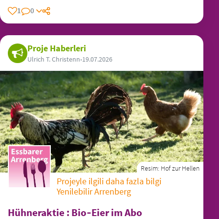
1
0
Proje Haberleri
Ulrich T. Christenn
•
19.07.2026
Resim:
Hof zur Hellen
Projeyle ilgili daha fazla bilgi
Yenilebilir Arrenberg
Hühneraktie : Bio‑Eier im Abo