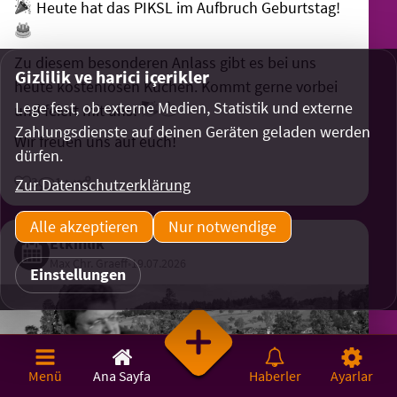
Heute hat das PIKSL im Aufbruch Geburtstag!
Zu diesem besonderen Anlass gibt es bei uns
Gizlilik ve harici içerikler
heute kostenlosen Kuchen. Kommt gerne vorbei
Lege fest, ob externe Medien, Statistik und externe
und feiert mit uns!
Zahlungsdienste auf deinen Geräten geladen werden
Wir freuen uns auf euch!
dürfen.
Zur Datenschutzerklärung
3
1
Alle akzeptieren
Nur notwendige
Etkinlik
Max Chr. Graeff
•
19.07.2026
Einstellungen
Menü
Ana Sayfa
Haberler
Ayarlar