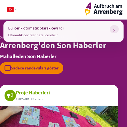
Skip
ArrenbergApp
to
content
Bu ne tür bir web sitesi?
Bu icerik otomatik olarak cevrildi.
×
Otomatik ceviriler hata icerebilir.
Son güncelleme: 08.08.2026, 22:36 Uhr
Arrenberg'den Son Haberler
Mahalleden Son Haberler
Sadece randevuları göster
Proje Haberleri
Caro
•
08.08.2026