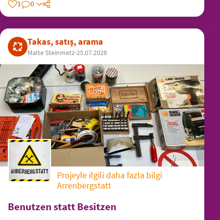
1
0
Takas, satış, arama
Malte Steinmetz
•
25.07.2026
Projeyle ilgili daha fazla bilgi
Arrenbergstatt
Benutzen statt Besitzen