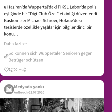
8 Haziran’da Wuppertal’daki PIKSL Labor’da polis
eşliğinde bir “Digi-Club Özel” etkinliği düzenlendi.
Başkomiser Michael Schroer, Hofaue’deki
tesislerde özellikle yaşlılar için bilgilendirici bir
konu…
Daha fazla
So können sich Wuppertaler Senioren gegen
Betrüger schützen
1
0
Medyada yankı
Aufbruch
•
22.07.2026