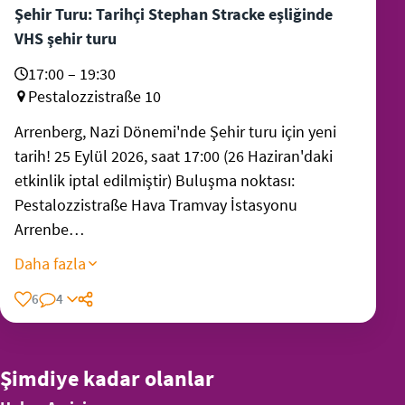
Şehir Turu: Tarihçi Stephan Stracke eşliğinde
VHS şehir turu
17:00 – 19:30
Pestalozzistraße 10
Arrenberg, Nazi Dönemi'nde Şehir turu için yeni
tarih! 25 Eylül 2026, saat 17:00 (26 Haziran'daki
etkinlik iptal edilmiştir) Buluşma noktası:
Pestalozzistraße Hava Tramvay İstasyonu
Arrenbe…
Daha fazla
6
4
Şimdiye kadar olanlar