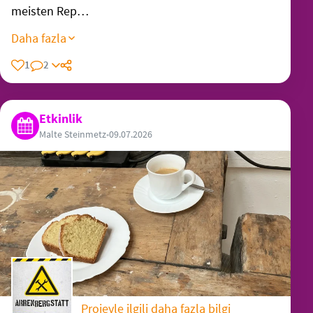
meisten Rep…
Daha fazla
1
2
Etkinlik
Malte Steinmetz
•
09.07.2026
Projeyle ilgili daha fazla bilgi