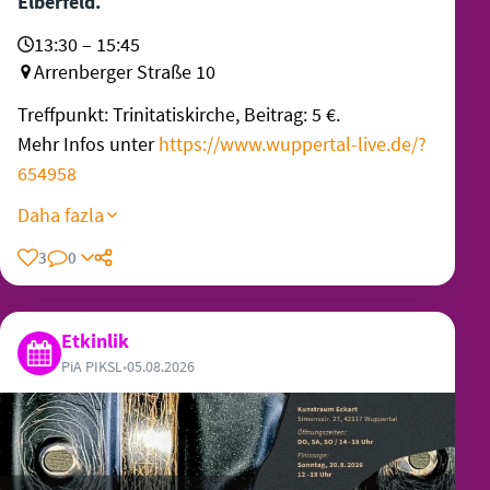
Elberfeld.
13:30 – 15:45
Arrenberger Straße 10
Treffpunkt: Trinitatiskirche, Beitrag: 5 €.
Mehr Infos unter
https://www.wuppertal-live.de/?
654958
Daha fazla
3
0
Etkinlik
PiA PIKSL
•
05.08.2026