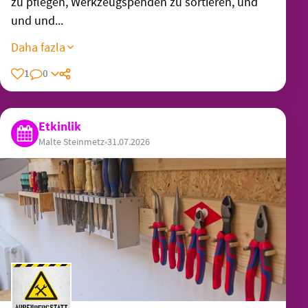
zu pflegen, Werkzeugspenden zu sortieren, und
und und...
Daha fazla
1
0
Etkinlik
Malte Steinmetz
•
31.07.2026