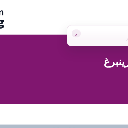
pp
×
ء
رينبرغ