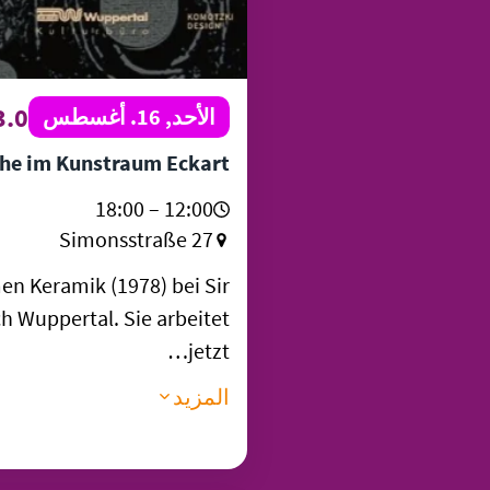
.0“
الأحد, 16. أغسطس
he im Kunstraum Eckart
12:00 – 18:00
Simonsstraße 27
n Keramik (1978) bei Sir
ch Wuppertal. Sie arbeitet
jetzt…
المزيد