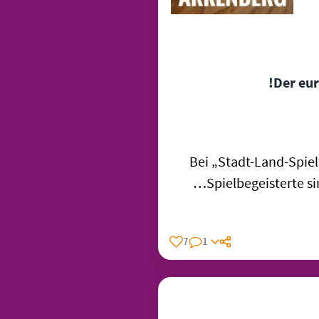
Der eur
Bei „Stadt-Land-Spielt
Spielbegeisterte s
7
1